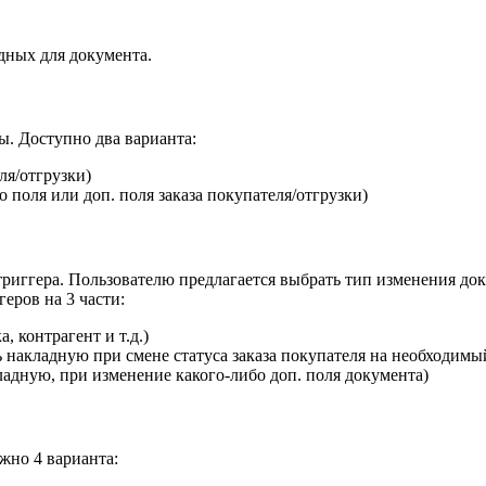
дных для документа.
ы. Доступно два варианта:
ля/отгрузки)
 поля или доп. поля заказа покупателя/отгрузки)
риггера. Пользователю предлагается выбрать тип изменения доку
еров на 3 части:
 контрагент и т.д.)
 накладную при смене статуса заказа покупателя на необходимы
ладную, при изменение какого-либо доп. поля документа)
жно 4 варианта: